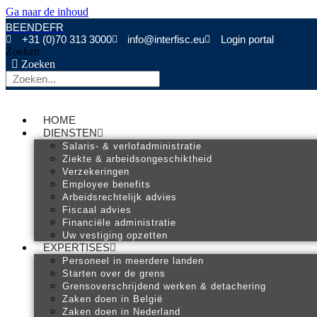
Ga naar de inhoud
BE
EN
DE
FR
+31 (0)70 313 3000
info@interfisc.eu
Login portal
Zoeken
Zoeken
HOME
DIENSTEN
Salaris- & verlofadministratie
Ziekte & arbeidsongeschiktheid
Verzekeringen
Employee benefits
Arbeidsrechtelijk advies
Fiscaal advies
Financiële administratie
Uw vestiging opzetten
EXPERTISES
Personeel in meerdere landen
Starten over de grens
Grensoverschrijdend werken & detachering
Zaken doen in België
Zaken doen in Nederland