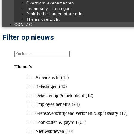
Overzicht evenementen
Incompany Trainingen
Praktische landeninformatie
Thema overzicht
CONTACT
Filter op nieuws
Thema's
Arbeidsrecht
(41)
Belastingen
(40)
Detachering & meldplicht
(12)
Employee benefits
(24)
Grensoverschrijdend verlonen & split salary
(17)
Loonkosten & payroll
(64)
Nieuwsbrieven
(10)