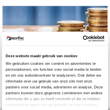
Deze website maakt gebruik van cookies
We gebruiken cookies om content en advertenties te
Subsidie op werkgeverskosten bij eerste aanwervingen in België:
personaliseren, om functies voor social media te bieden
doelgroepvermindering van RSZ werkgeversbijdragen
en om ons websiteverkeer te analyseren. Ook delen we
09/06/2026
informatie over uw gebruik van onze site met onze
Korting op werkgeverskosten voor uw 1e werknemer in België Wilt u
partners voor social media, adverteren en analyse. Deze
als Nederlandse werkgever personeel aannemen in België? Dan kunt
partners kunnen deze gegevens combineren met andere
u mogelijk gebruik maken van
informatie die u aan ze heeft verstrekt of die ze hebben
Lees verder >
verzameld op basis van uw gebruik van hun services.