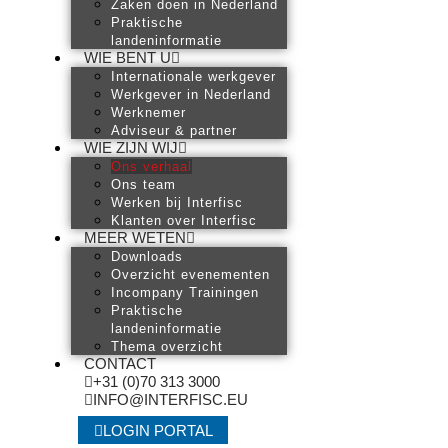
Zaken doen in Nederland
Praktische
landeninformatie
WIE BENT U
Internationale werkgever
Werkgever in Nederland
Werknemer
Adviseur & partner
WIE ZIJN WIJ
Ons verhaal
Ons team
Werken bij Interfisc
Klanten over Interfisc
MEER WETEN
Downloads
Overzicht evenementen
Incompany Trainingen
Praktische
landeninformatie
Thema overzicht
CONTACT
+31 (0)70 313 3000
INFO@INTERFISC.EU
LOGIN PORTAL