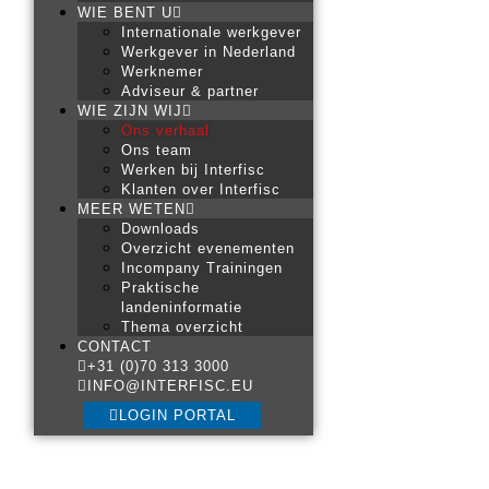
WIE BENT U
Internationale werkgever
Werkgever in Nederland
Werknemer
Adviseur & partner
WIE ZIJN WIJ
Ons verhaal
Ons team
Werken bij Interfisc
Klanten over Interfisc
MEER WETEN
Downloads
Overzicht evenementen
Incompany Trainingen
Praktische
landeninformatie
Thema overzicht
CONTACT
+31 (0)70 313 3000
INFO@INTERFISC.EU
LOGIN PORTAL