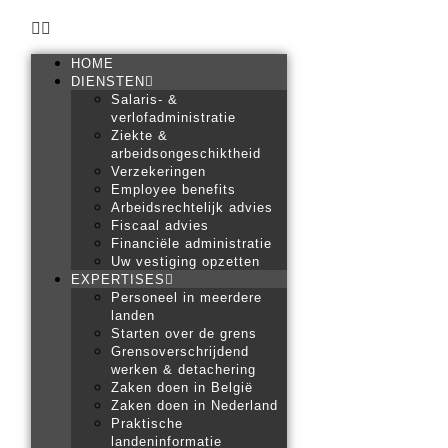
HOME
DIENSTEN
Salaris- &
verlofadministratie
Ziekte &
arbeidsongeschiktheid
Verzekeringen
Employee benefits
Arbeidsrechtelijk advies
Fiscaal advies
Financiële administratie
Uw vestiging opzetten
EXPERTISES
Personeel in meerdere
landen
Starten over de grens
Grensoverschrijdend
werken & detachering
Zaken doen in België
Zaken doen in Nederland
Praktische
landeninformatie