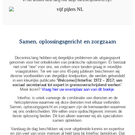
Samen, oplossingsgericht en zorgzaam
Decennia lang hebben wij dergelijke problemen als uitgangspunt
genomen voor het ontwikkelen van praktische oplossingen. Er bestaat
niet snel “nee” voor ons, we zetten onze tanden graag in moeilijke
vraagstukken. Ter ere van ons 45-jarig jubileum beschreven wij
diverse voorbeelden van dergelijke knelpunten, die werden gebundeld
in een kleurrijke publicatie “
Welcome@Interfisc 1972 – 2017; van
sociaal secretariaat tot expert in grensoverschrijdend werken
”.
Meer lezen?
Vraag hier uw exemplaar aan van dit boekje.
Interfisc is uniek vanwege de combinatie van diensten en de
helicopterview waarmee wij deze diensten met elkaar verbinden.
Samen, oplossingsgericht en zorgzaam zijn de kernwaarden waarmee
wij ons onderscheiden. We willen onze opdrachtgevers immers de
beste oplossing bieden. Dit kan alleen wanneer wij als specialisten
samen optrekken.
Vandaag de dag beschikken wij over uitgebreide kennis en expertise
en zijn veel van onze mensen al héél lang bij Interfisc betrokken. Dat