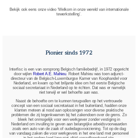
Bekijk ook eens onze video ‘Welkom in onze wereld van internationale
tewerkstelling’.
Pionier sinds 1972
Interfisc is een van oorsprong Belgisch familiebedrijf, in 1972 opgericht
door wijlen
Robert A.E. Mahieu
. Robert Mahieu was toen adjunct-
directeur van de Belgisch-Luxemburgse Kamer van Koophandel voor
Nederland, en kwam op het briljante idee om het eerste Belgische
sociaal secretariaat in Nederland op te richten. Dat was er namelijk
niet terwijl er wel behoefte aan was.
Naast de behoefte om te kunnen terugvallen op het vertrouwde
concept van een sociaal secretariaat in het buitenland, hadden onze
klanten meteen al nood aan oplossingen voor diverse praktische
problemen die zij tegenkwamen bij het zakendoen over de grens. Zo
bleek het onmogelijk voor een werkgever zonder vestiging in
Nederland om invulling te geven aan belangrijke arbeidsvoorwaarden
zoals een auto van de zaak of oudedagsvoorziening. Tot op de dag
van vandaag zaken die voor werkgevers in het ene land met personeel
in het andere land lang niet altijd vanzelfsprekend zijn.