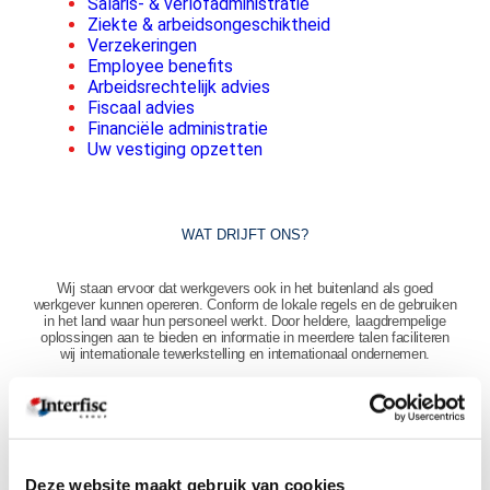
Salaris- & verlofadministratie
Ziekte & arbeidsongeschiktheid
Verzekeringen
Employee benefits
Arbeidsrechtelijk advies
Fiscaal advies
Financiële administratie
Uw vestiging opzetten
WAT DRIJFT ONS?
Wij staan ervoor dat werkgevers ook in het buitenland als goed
werkgever kunnen opereren. Conform de lokale regels en de gebruiken
in het land waar hun personeel werkt. Door heldere, laagdrempelige
oplossingen aan te bieden en informatie in meerdere talen faciliteren
wij internationale tewerkstelling en internationaal ondernemen.
De internationalisering van de arbeidsmarkt biedt immers nieuwe
kansen aan zowel werkgevers als werknemers maar lokale verschillen
in wetgeving & cultuur worden vaak onderschat en zorgen in de
praktijk voor onduidelijkheid en problemen. Dankzij onze oorsprong als
familiebedrijf, opgericht in 1972 door
Robert Mahieu
, destijds adjunct-
directeur van de Belgisch-Luxemburgse Kamer van Koophandel,
hebben wij veel ervaring opgedaan in het signaleren van knelpunten bij
Deze website maakt gebruik van cookies