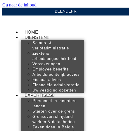
Ga naar de inhoud
BE
EN
DE
FR
HOME
DIENSTEN
Salaris- &
verlofadministratie
Ziekte &
arbeidsongeschiktheid
Verzekeringen
Employee benefits
Arbeidsrechtelijk advies
Fiscaal advies
Financiële administratie
Uw vestiging opzetten
EXPERTISES
Personeel in meerdere
landen
Starten over de grens
Grensoverschrijdend
werken & detachering
Zaken doen in België