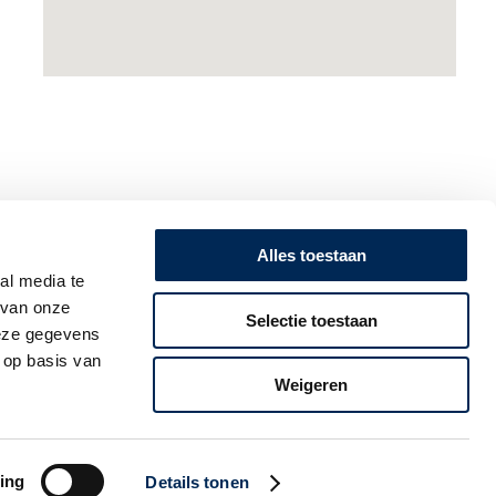
Alles toestaan
SCHRIJF U IN VOOR ONZE NIEUWSBRIEF!
al media te
 van onze
Selectie toestaan
Volg ontwikkelingen op het gebied van
deze gegevens
werkgeversverplichtingen in Nederland, België,
 op basis van
Duitsland, Frankrijk, het Verenigd Koninkrijk en
Italië op de voet.
Weigeren
Ik schrijf me in! >
ing
Details tonen