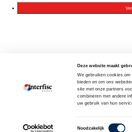
Deze website maakt gebru
CONTACT
MEER W
We gebruiken cookies om c
bieden en om ons websitev
Onze vestigingen
Offerte aan
site met onze partners vo
Contactformulier
Corporate 
combineren met andere inf
info@interfisc.eu
Onze oplei
uw gebruik van hun servic
+31 (0)70 313 3000
Downloads
Klant login
Toestemmingsselectie
Noodzakelijk