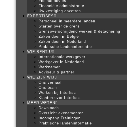
Fiscaal advies
Financiële administratie
Uw vestiging opzetten
EXPERTISES
Personeel in meerdere landen
Starten over de grens
Grensoverschrijdend werken & detachering
Zaken doen in België
Zaken doen in Nederland
Praktische landeninformatie
WIE BENT U
Internationale werkgever
Werkgever in Nederland
Werknemer
Adviseur & partner
WIE ZIJN WIJ
Ons verhaal
Ons team
Werken bij Interfisc
Klanten over Interfisc
MEER WETEN
Downloads
Overzicht evenementen
Incompany Trainingen
Praktische landeninformatie