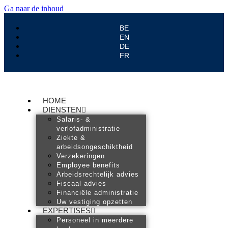
Ga naar de inhoud
BE
EN
DE
FR
HOME
DIENSTEN
Salaris- &
verlofadministratie
Ziekte &
arbeidsongeschiktheid
Verzekeringen
Employee benefits
Arbeidsrechtelijk advies
Fiscaal advies
Financiële administratie
Uw vestiging opzetten
EXPERTISES
Personeel in meerdere