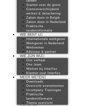
landen
Starten over de grens
Grensoverschrijdend
werken & detachering
Zaken doen in België
Zaken doen in Nederland
Praktische
landeninformatie
WIE BENT U
Internationale werkgever
Werkgever in Nederland
Werknemer
Adviseur & partner
WIE ZIJN WIJ
Ons verhaal
Ons team
Werken bij Interfisc
Klanten over Interfisc
MEER WETEN
Downloads
Overzicht evenementen
Incompany Trainingen
Praktische
landeninformatie
Thema overzicht