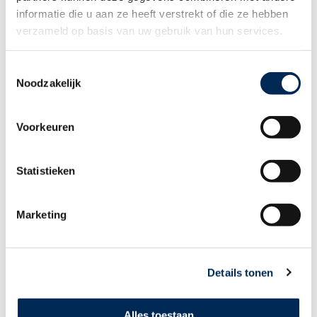
Bruto maandsalaris = € 3.000
informatie die u aan ze heeft verstrekt of die ze hebben
€ 12.000 / € 3.000 = 4
verzameld op basis van uw gebruik van hun services.
Uitwerking van dit voorbeeld deel 2:
1/3 bruto maandsalaris = € 1.000
€ 1.000 / 12 = € 83,33
Toestemmingsselectie
Eindresultaat van stap 3: 4 x € 83,33 = € 333,33
Noodzakelijk
Stap 4 – Bereken de totale transitievergoeding:
De totale transitievergoeding bedraagt in dit voorbeeld € 9.000 + €
333,33 = € 9.333,33
Voorkeuren
In situaties waarbij geen sprake is van een vaste arbeidsduur geldt
overigens een andere, complexere, berekeningswijze.
Let op:
zelfs als een werknemer bijvoorbeeld maar een week heeft
Statistieken
gewerkt en in de proeftijd wordt ontslagen, heeft hij recht op de
transitievergoeding.
Marketing
WAT IS DE MAXIMALE TRANSITIEVERGOEDING?
Het maximum is voor 2026 gesteld op € 102.000 bruto. Verdient de
werknemer meer dan het maximum per jaar, dan ontvangt hij
Details tonen
maximaal één jaarsalaris.
NB: De werkgever mag soms bepaalde kosten in mindering brengen
op de transitievergoeding. Het gaat hierbij om kosten welke gemaakt
Alles toestaan