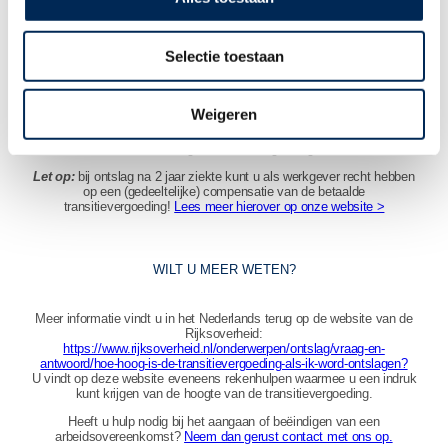
zijn om de werkloosheid van de werknemer te voorkomen of de duur
hiervan te beperken dan wel om de werknemer breder inzetbaar te
maken. Te denken valt aan de kosten van employability en werk-naar-
werktraject. Het kan raadzaam zijn om een werknemer goed te
Selectie toestaan
begeleiden in de aanloop naar een eventuele ontslagprocedure.
NB: Het kan ook nog voorkomen dat een werkgever al eens een
transitievergoeding aan de werknemer heeft betaald vanwege de
Weigeren
beëindiging van een voorafgaande arbeidsovereenkomst, het reeds
betaalde bedrag mag dan in mindering gebracht worden op de later
verschuldigde transitievergoeding.
Let op:
bij ontslag na 2 jaar ziekte kunt u als werkgever recht hebben
op een (gedeeltelijke) compensatie van de betaalde
transitievergoeding!
Lees meer hierover op onze website >
WILT U MEER WETEN?
Meer informatie vindt u in het Nederlands terug op de website van de
Rijksoverheid:
https://www.rijksoverheid.nl/onderwerpen/ontslag/vraag-en-
antwoord/hoe-hoog-is-de-transitievergoeding-als-ik-word-ontslagen?
U vindt op deze website eveneens rekenhulpen waarmee u een indruk
kunt krijgen van de hoogte van de transitievergoeding.
Heeft u hulp nodig bij het aangaan of beëindigen van een
arbeidsovereenkomst?
Neem dan gerust contact met ons op.