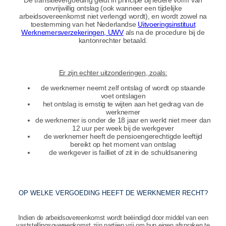
onvrijwillig ontslag (ook wanneer een tijdelijke
arbeidsovereenkomst niet verlengd wordt), en wordt zowel na
toestemming van het Nederlandse
Uitvoeringsinstituut
Werknemersverzekeringen, UWV
als na de procedure bij de
kantonrechter betaald.
Er zijn echter uitzonderingen, zoals:
de werknemer neemt zelf ontslag of wordt op staande
voet ontslagen
het ontslag is ernstig te wijten aan het gedrag van de
werknemer
de werknemer is onder de 18 jaar en werkt niet meer dan
12 uur per week bij de werkgever
de werknemer heeft de pensioengerechtigde leeftijd
bereikt op het moment van ontslag
de werkgever is failliet of zit in de schuldsanering
OP WELKE VERGOEDING HEEFT DE WERKNEMER RECHT?
Indien de arbeidsovereenkomst wordt beëindigd door middel van een
vaststellingsovereenkomst zijn partijen vrij om hun eigen afspraken te