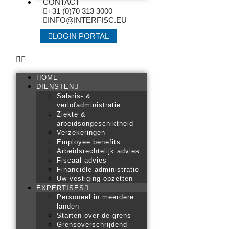
CONTACT
+31 (0)70 313 3000
INFO@INTERFISC.EU
LOGIN PORTAL
HOME
DIENSTEN
Salaris- &
verlofadministratie
Ziekte &
arbeidsongeschiktheid
Verzekeringen
Employee benefits
Arbeidsrechtelijk advies
Fiscaal advies
Financiële administratie
Uw vestiging opzetten
EXPERTISES
Personeel in meerdere
landen
Starten over de grens
Grensoverschrijdend