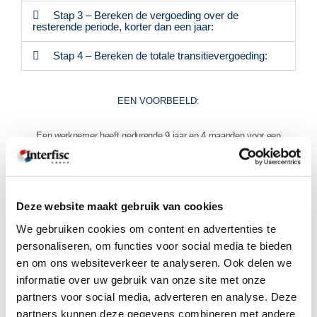
Stap 3 – Bereken de vergoeding over de
resterende periode, korter dan een jaar:
Stap 4 – Bereken de totale transitievergoeding:
EEN VOORBEELD:
Een werknemer heeft gedurende 9 jaar en 4 maanden voor een
werkgever gewerkt en verdient € 3.000 bruto per maand.
Stap 1 – Bereken het bruto maandsalaris:
€ 3.000 bruto per maand (dit is dus inclusief alle loonemolumenten
zoals vakantiegeld, etc.)
Deze website maakt gebruik van cookies
Stap 2 – Bereken de vergoeding over de 9 hele dienstjaren:
Formule: aantal hele dienstjaren x 1/3 bruto maandsalaris
We gebruiken cookies om content en advertenties te
Uitwerking van dit voorbeeld: 9 x (1/3 x € 3.000) = € 9.000
personaliseren, om functies voor social media te bieden
Stap 3 – Bereken de vergoeding over de resterende 4 maanden:
en om ons websiteverkeer te analyseren. Ook delen we
Formule = (bruto salaris over de gehele gewerkte periode/bruto
maandsalaris) x (1/3 bruto maandsalaris/12)
informatie over uw gebruik van onze site met onze
partners voor social media, adverteren en analyse. Deze
Uitwerking van dit voorbeeld deel 1:
Bruto salaris over de gehele gewerkte periode = € 12.000
partners kunnen deze gegevens combineren met andere