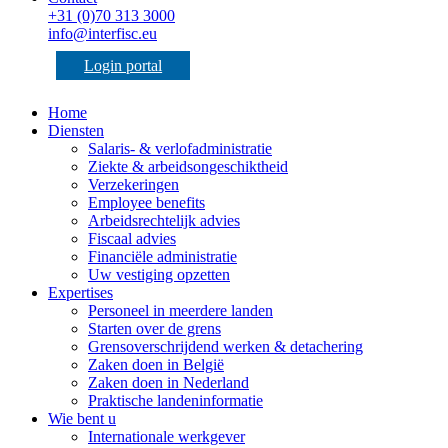
+31 (0)70 313 3000
info@interfisc.eu
Login portal
Home
Diensten
Salaris- & verlofadministratie
Ziekte & arbeidsongeschiktheid
Verzekeringen
Employee benefits
Arbeidsrechtelijk advies
Fiscaal advies
Financiële administratie
Uw vestiging opzetten
Expertises
Personeel in meerdere landen
Starten over de grens
Grensoverschrijdend werken & detachering
Zaken doen in België
Zaken doen in Nederland
Praktische landeninformatie
Wie bent u
Internationale werkgever