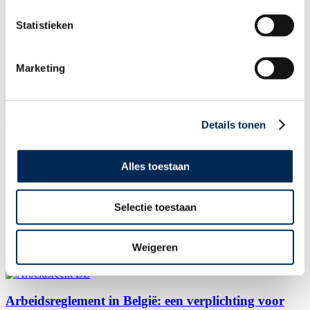
Meld je dan via onderstaande link aan voor ons webinar
“Succesvol
Statistieken
verkopen in Frankrijk door aanname van lokale salesmensen |
Hoe werkt dit contractueel en administratief?”
Aanmeldformulier >>
Marketing
Gerelateerde thema's
Details tonen
Personeel aannemen in België of Nederland: het gaat
vaak al mis vóór het eerste sollicitatiegesprek
Alles toestaan
Selectie toestaan
Subsidie op werkgeverskosten bij eerste
aanwervingen in België: doelgroepvermindering van
RSZ werkgeversbijdragen
Weigeren
Arbeidsreglement in België: een verplichting voor