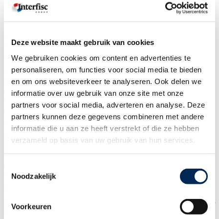
Verkoopsucces in Frankrijk door het
aannemen van lokale salesmensen.
Hoe werkt dit contractueel en
Deze website maakt gebruik van cookies
administratief?
We gebruiken cookies om content en advertenties te
personaliseren, om functies voor social media te bieden
Veel Nederlandse bedrijven willen graag zaken doen met Frankrijk.
en om ons websiteverkeer te analyseren. Ook delen we
Een groot land, veel inwoners, veel kansen, maar de taal, de cultuur,
de afstand, hoe bereid je je daarop voor?
informatie over uw gebruik van onze site met onze
Op vrijdag 19 april van 10 tot 11 uur kun je
gratis
deelnemen aan
partners voor social media, adverteren en analyse. Deze
een online Tour de France!
partners kunnen deze gegevens combineren met andere
Wij laten je zien waarom je succesvoller zult zijn met lokale
informatie die u aan ze heeft verstrekt of die ze hebben
salesmensen. En heb je de juiste persoon gevonden, hoe werkt dan
verzameld op basis van uw gebruik van hun services.
de aanname qua arbeidscontract en loonadministratie? Wij geven je
hierin graag meer inzicht.
Toestemmingsselectie
Tijdens het webinar maak je kennis met
Oryx
&
Interfisc
, beiden
Noodzakelijk
bedreven in het succesvol begeleiden van Nederlandse bedrijven
naar de Franse markt.
Ben je geïnteresseerd in de Franse markt? En wil je meer weten over
Voorkeuren
hoe je succesvol aan de slag gaat?