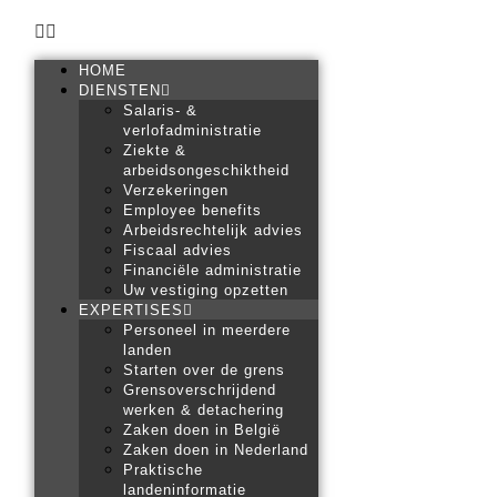
HOME
DIENSTEN
Salaris- &
verlofadministratie
Ziekte &
arbeidsongeschiktheid
Verzekeringen
Employee benefits
Arbeidsrechtelijk advies
Fiscaal advies
Financiële administratie
Uw vestiging opzetten
EXPERTISES
Personeel in meerdere
landen
Starten over de grens
Grensoverschrijdend
werken & detachering
Zaken doen in België
Zaken doen in Nederland
Praktische
landeninformatie