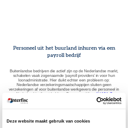
Personeel uit het buurland inhuren via een
payroll bedrijf
Buitenlandse bedrijven die actief zijn op de Nederlandse markt,
schakelen vaak zogenaamde ‘payroll providers’ in voor hun
loonadministratie. Hier duikt echter een probleem op:
Nederlandse verzekeringsmaatschappijen sluiten geen
verzekeringen af voor buitenlandse werkgevers die personeel in
Nederland in dienst hebben.
Bronvermelding:
AHA24x7
Lees hier het volledige artikel
WILT U MEER OVER PERSONEELSWETGEVING IN HET
Deze website maakt gebruik van cookies
BUITENLAND WETEN?