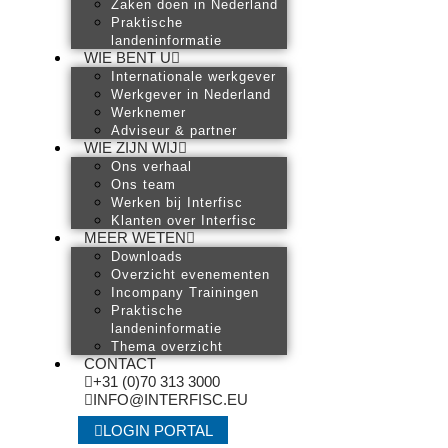
Zaken doen in Nederland
Praktische
landeninformatie
WIE BENT U
Internationale werkgever
Werkgever in Nederland
Werknemer
Adviseur & partner
WIE ZIJN WIJ
Ons verhaal
Ons team
Werken bij Interfisc
Klanten over Interfisc
MEER WETEN
Downloads
Overzicht evenementen
Incompany Trainingen
Praktische
landeninformatie
Thema overzicht
CONTACT
+31 (0)70 313 3000
INFO@INTERFISC.EU
LOGIN PORTAL