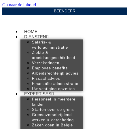
Ga naar de inhoud
BE
EN
DE
FR
HOME
DIENSTEN
Salaris- &
verlofadministratie
Ziekte &
arbeidsongeschiktheid
Verzekeringen
Employee benefits
Arbeidsrechtelijk advies
Fiscaal advies
Financiële administratie
Uw vestiging opzetten
EXPERTISES
Personeel in meerdere
landen
Starten over de grens
Grensoverschrijdend
werken & detachering
Zaken doen in België