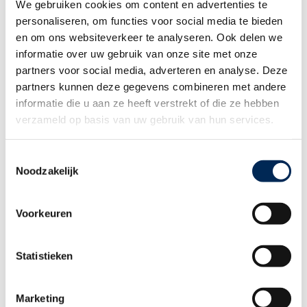
We gebruiken cookies om content en advertenties te
Wilt u meer weten over de personeelswetgeving in Nederland, België,
personaliseren, om functies voor social media te bieden
Frankrijk, het Verenigd Koninkrijk of Duitsland, kijk dan
en om ons websiteverkeer te analyseren. Ook delen we
op
www.interfisc.com
om te zien welke diensten wij voor u in gang
kunnen zetten. Of
download vrijblijvend onze factsheets
, beschikbaar
informatie over uw gebruik van onze site met onze
in het Nederlands, Frans, Engels en Duits, waarin u naast enkele
kenmerken van personeelszaken in het land van uw keuze een
partners voor social media, adverteren en analyse. Deze
gebruikelijke jaarkostenopstelling aantreft.
partners kunnen deze gegevens combineren met andere
informatie die u aan ze heeft verstrekt of die ze hebben
HEEFT U OP DIT MOMENT VRAGEN?
verzameld op basis van uw gebruik van hun services.
Neemt u dan gerust contact met ons op via
welcome@interfisc.eu
,
telefonisch +31 (0)70 313 3000 of via het
contactformulier
op onze
Toestemmingsselectie
website.
Noodzakelijk
Gerelateerde thema's
Voorkeuren
Personeel aannemen in België of
Statistieken
Nederland: het gaat vaak al mis vóór het
eerste sollicitatiegesprek
Marketing