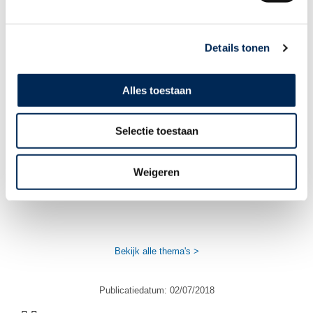
Details tonen
Subsidie op werkgeverskosten bij eerste
aanwervingen in België:
doelgroepvermindering van RSZ
Alles toestaan
werkgeversbijdragen
Selectie toestaan
Nederland | Onbelaste kilometervergoeding
omhoog met terugwerkende kracht vanaf 1
januari 2026
Weigeren
Bekijk alle thema's >
Publicatiedatum:
02/07/2018