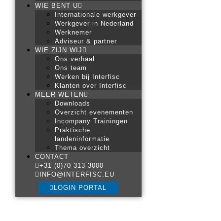
WIE BENT U
Internationale werkgever
Werkgever in Nederland
Werknemer
Adviseur & partner
WIE ZIJN WIJ
Ons verhaal
Ons team
Werken bij Interfisc
Klanten over Interfisc
MEER WETEN
Downloads
Overzicht evenementen
Incompany Trainingen
Praktische
landeninformatie
Thema overzicht
CONTACT
+31 (0)70 313 3000
INFO@INTERFISC.EU
LOGIN PORTAL