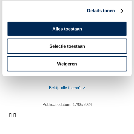
Subsidie op werkgeverskosten bij eerste
Details tonen
aanwervingen in België:
doelgroepvermindering van RSZ
werkgeversbijdragen
Alles toestaan
Arbeidsreglement in België: een
Selectie toestaan
verplichting voor werkgevers
Weigeren
Bekijk alle thema's >
Publicatiedatum:
17/06/2024