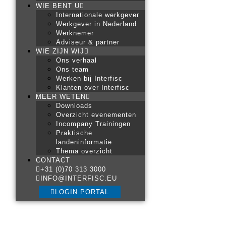
WIE BENT U
Internationale werkgever
Werkgever in Nederland
Werknemer
Adviseur & partner
WIE ZIJN WIJ
Ons verhaal
Ons team
Werken bij Interfisc
Klanten over Interfisc
MEER WETEN
Downloads
Overzicht evenementen
Incompany Trainingen
Praktische
landeninformatie
Thema overzicht
CONTACT
+31 (0)70 313 3000
INFO@INTERFISC.EU
LOGIN PORTAL