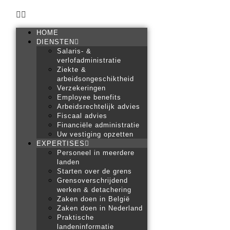
HOME
DIENSTEN
Salaris- &
verlofadministratie
Ziekte &
arbeidsongeschiktheid
Verzekeringen
Employee benefits
Arbeidsrechtelijk advies
Fiscaal advies
Financiële administratie
Uw vestiging opzetten
EXPERTISES
Personeel in meerdere
landen
Starten over de grens
Grensoverschrijdend
werken & detachering
Zaken doen in België
Zaken doen in Nederland
Praktische
landeninformatie