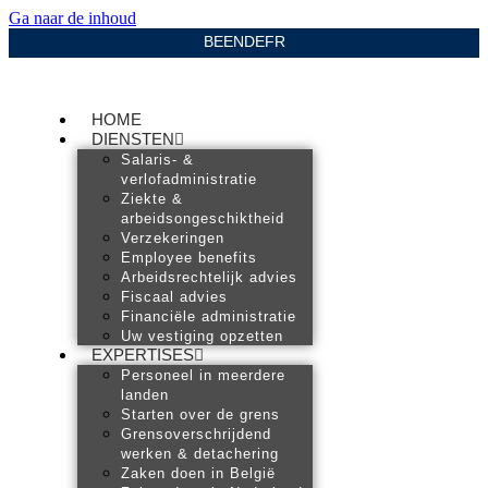
Ga naar de inhoud
BE
EN
DE
FR
HOME
DIENSTEN
Salaris- &
verlofadministratie
Ziekte &
arbeidsongeschiktheid
Verzekeringen
Employee benefits
Arbeidsrechtelijk advies
Fiscaal advies
Financiële administratie
Uw vestiging opzetten
EXPERTISES
Personeel in meerdere
landen
Starten over de grens
Grensoverschrijdend
werken & detachering
Zaken doen in België