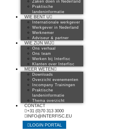
Zaken doen in Nederland
Praktische
landeninformatie
WIE BENT U
Internationale werkgever
Werkgever in Nederland
Werknemer
Adviseur & partner
WIE ZIJN WIJ
Ons verhaal
Ons team
Werken bij Interfisc
Klanten over Interfisc
MEER WETEN
Downloads
Overzicht evenementen
Incompany Trainingen
Praktische
landeninformatie
Thema overzicht
CONTACT
+31 (0)70 313 3000
INFO@INTERFISC.EU
LOGIN PORTAL