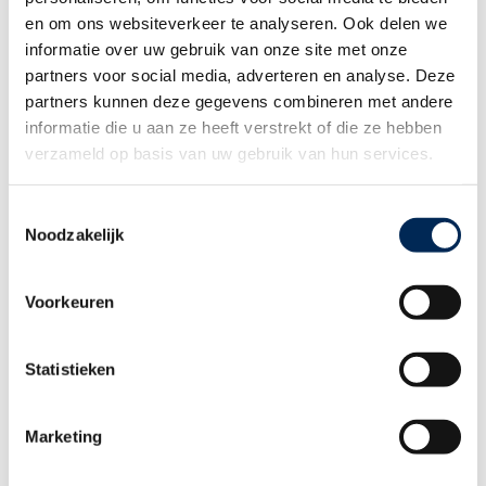
buitenland.
en om ons websiteverkeer te analyseren. Ook delen we
Klik hieronder om de nieuwsbrief te lezen:
informatie over uw gebruik van onze site met onze
"International HR & Payroll Matters"
partners voor social media, adverteren en analyse. Deze
partners kunnen deze gegevens combineren met andere
Wilt u elke editie in uw eigen mailbox ontvangen? Meldt u zich dan
hieronder aan voor de Nederlands-, Frans-, Engels- en/of Duitstalige
informatie die u aan ze heeft verstrekt of die ze hebben
editie van onze “International HR & Payroll matters”:
verzameld op basis van uw gebruik van hun services.
Aanmelden Nieuwsbrief >
Toestemmingsselectie
Noodzakelijk
Gerelateerde thema's
Voorkeuren
Personeel aannemen in België of
Nederland: het gaat vaak al mis vóór het
eerste sollicitatiegesprek
Statistieken
Marketing