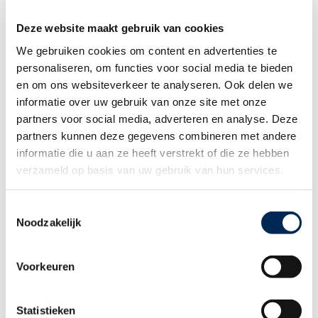
Wij nodigen u graag uit voor een avond vol inspiratie en tips.
Deze website maakt gebruik van cookies
Schrijft u zich nu kosteloos in voor de kennissessie van
donderdag 1 juni ’23 via
GrensWerkt@uwv.nl
We gebruiken cookies om content en advertenties te
Aanmelden kan tot uiterlijk 18 mei ’23.
personaliseren, om functies voor social media te bieden
en om ons websiteverkeer te analyseren. Ook delen we
informatie over uw gebruik van onze site met onze
partners voor social media, adverteren en analyse. Deze
MEER WETEN OVER WAT INTERFISC VOOR U KAN
partners kunnen deze gegevens combineren met andere
BETEKENEN?
informatie die u aan ze heeft verstrekt of die ze hebben
verzameld op basis van uw gebruik van hun services.
Interfisc begeleidt al ruim 50 jaar buitenlandse bedrijven met personeel
over de grens.
Bekijk ook eens onze pagina’s:
Toestemmingsselectie
Noodzakelijk
Wilt u zich in België vestigen of personeel aannemen?
Wilt u zich in Nederland vestigen of personeel aannemen?
Grensoverschrijdend werken & detachering
Starten over de grens
Voorkeuren
Statistieken
Gerelateerde thema's