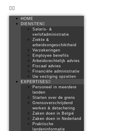
HOME
DIENSTEN
Salaris- &
verlofadministratie
Ziekte &
arbeidsongeschiktheid
Verzekeringen
Employee benefits
Arbeidsrechtelijk advies
Fiscaal advies
Financiële administratie
Uw vestiging opzetten
EXPERTISES
Personeel in meerdere
landen
Starten over de grens
Grensoverschrijdend
werken & detachering
Zaken doen in België
Zaken doen in Nederland
Praktische
landeninformatie