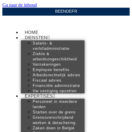
Ga naar de inhoud
BE
EN
DE
FR
HOME
DIENSTEN
Salaris- &
verlofadministratie
Ziekte &
arbeidsongeschiktheid
Verzekeringen
Employee benefits
Arbeidsrechtelijk advies
Fiscaal advies
Financiële administratie
Uw vestiging opzetten
EXPERTISES
Personeel in meerdere
landen
Starten over de grens
Grensoverschrijdend
werken & detachering
Zaken doen in België