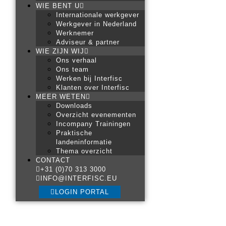
WIE BENT U
Internationale werkgever
Werkgever in Nederland
Werknemer
Adviseur & partner
WIE ZIJN WIJ
Ons verhaal
Ons team
Werken bij Interfisc
Klanten over Interfisc
MEER WETEN
Downloads
Overzicht evenementen
Incompany Trainingen
Praktische
landeninformatie
Thema overzicht
CONTACT
+31 (0)70 313 3000
INFO@INTERFISC.EU
LOGIN PORTAL