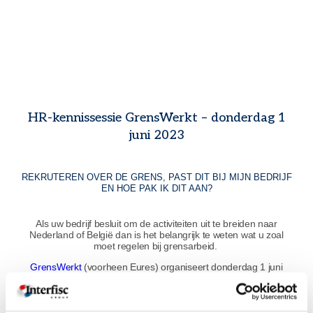
HR-kennissessie GrensWerkt – donderdag 1
juni 2023
REKRUTEREN OVER DE GRENS, PAST DIT BIJ MIJN BEDRIJF
EN HOE PAK IK DIT AAN?
Als uw bedrijf besluit om de activiteiten uit te breiden naar
Nederland of België dan is het belangrijk te weten wat u zoal
moet regelen bij grensarbeid.
GrensWerkt
(voorheen Eures) organiseert donderdag 1 juni
aanstaande een inspirerende HR-kennissessie
‘Rekruteren over
de grens’
. Interfisc juridisch- en fiscaal specialist,
de heer Dirk
Laruelle
, spreekt deze avond over de wet- en regelgeving ten
aanzien van grensarbeid.