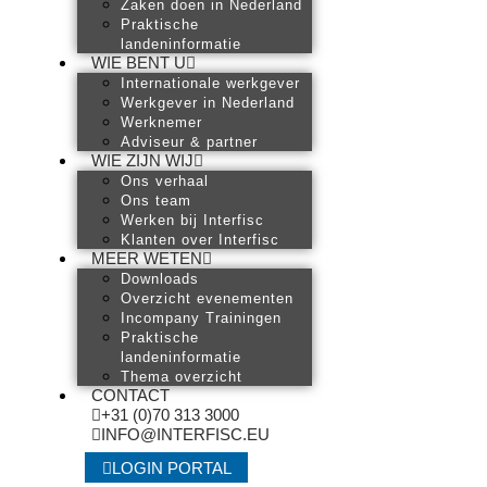
Zaken doen in Nederland
Praktische
landeninformatie
WIE BENT U
Internationale werkgever
Werkgever in Nederland
Werknemer
Adviseur & partner
WIE ZIJN WIJ
Ons verhaal
Ons team
Werken bij Interfisc
Klanten over Interfisc
MEER WETEN
Downloads
Overzicht evenementen
Incompany Trainingen
Praktische
landeninformatie
Thema overzicht
CONTACT
+31 (0)70 313 3000
INFO@INTERFISC.EU
LOGIN PORTAL