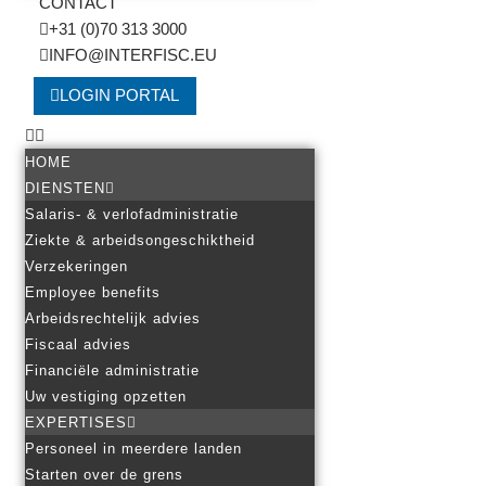
CONTACT
+31 (0)70 313 3000
INFO@INTERFISC.EU
LOGIN PORTAL
HOME
DIENSTEN
Salaris- & verlofadministratie
Ziekte & arbeidsongeschiktheid
Verzekeringen
Employee benefits
Arbeidsrechtelijk advies
Fiscaal advies
Financiële administratie
Uw vestiging opzetten
EXPERTISES
Personeel in meerdere landen
Starten over de grens