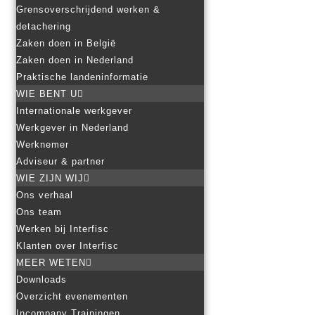
Grensoverschrijdend werken &
detachering
Zaken doen in België
Zaken doen in Nederland
Praktische landeninformatie
WIE BENT U
Internationale werkgever
Werkgever in Nederland
Werknemer
Adviseur & partner
WIE ZIJN WIJ
Ons verhaal
Ons team
Werken bij Interfisc
Klanten over Interfisc
MEER WETEN
Downloads
Overzicht evenementen
Incompany Trainingen