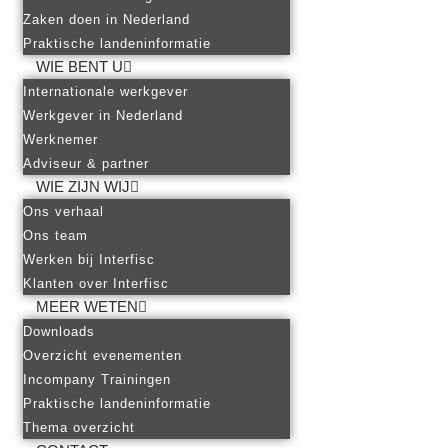
Zaken doen in Nederland
Praktische landeninformatie
WIE BENT U
Internationale werkgever
Werkgever in Nederland
Werknemer
Adviseur & partner
WIE ZIJN WIJ
Ons verhaal
Ons team
Werken bij Interfisc
Klanten over Interfisc
MEER WETEN
Downloads
Overzicht evenementen
Incompany Trainingen
Praktische landeninformatie
Thema overzicht