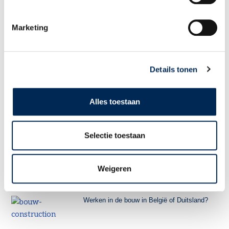
Marketing
Webinar ‘Vergelijking fiscaliteit in Duitsland
en België’ op dinsdag 24 maart 2026
Details tonen
Alles toestaan
Succesvol zakendoen in België en
Selectie toestaan
Luxemburg
Weigeren
Werken in de bouw in België of Duitsland?