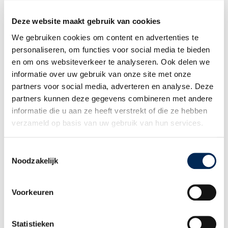
Geïnteresseerd? Meld je dan via onderstaande link aan voor ons
webinar
“Succesvol verkopen in Nederland door aanname van
Deze website maakt gebruik van cookies
lokale salesmensen | Hoe werkt dit contractueel en
We gebruiken cookies om content en advertenties te
administratief?”
personaliseren, om functies voor social media te bieden
en om ons websiteverkeer te analyseren. Ook delen we
informatie over uw gebruik van onze site met onze
Wegens onvoorziene omstandigheden hebben wij het webinar moeten
partners voor social media, adverteren en analyse. Deze
annuleren. Wij streven ernaar dit webinar in 2026 opnieuw aan te
partners kunnen deze gegevens combineren met andere
beiden. Bekijk ons actuele aanbod op:
www.interfisc.com/overzicht-
evenementen/
informatie die u aan ze heeft verstrekt of die ze hebben
verzameld op basis van uw gebruik van hun services.
Toestemmingsselectie
Gerelateerde thema's
Noodzakelijk
Voorkeuren
Webinar ‘Cross border leasing voor
werkgevers met personeel over de grens in
Nederland, België en Duitsland’ op woensdag
25 maart 2026
Statistieken