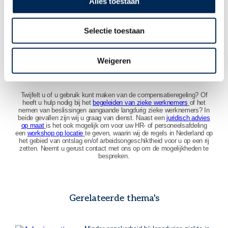
Alles toestaan
verwachting is wel dat een werknemer met succes een einde
dienstverband mét vergoeding zal kunnen vorderen.
Daarbij kan het voor de werkgever nog vervelend zijn dat hij pas recht
op compensatie heeft, nadat hij ee vergoeding daadwerkelijk heeft
Selectie toestaan
betaald. Het kan soms om best forse bedragen gaan en de werkgever
dient die bedragen dan voor te financieren.
Weigeren
MEER WETEN?
Twijfelt u of u gebruik kunt maken van de compensatieregeling? Of
heeft u hulp nodig bij het
begeleiden van zieke werknemers
of het
nemen van beslissingen aangaande langdurig zieke werknemers? In
beide gevallen zijn wij u graag van dienst. Naast een
juridisch advies
op maat
is het ook mogelijk om voor uw HR- of personeelsafdeling
een
workshop op locatie
te geven, waarin wij de regels in Nederland op
het gebied van ontslag en/of arbeidsongeschiktheid voor u op een rij
zetten. Neemt u gerust contact met ons op om de mogelijkheden te
bespreken.
Gerelateerde thema's