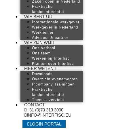
Zaken doen in Nederland
Praktische
landeninformatie
WIE BENT U
Internationale werkgever
Werkgever in Nederland
Werknemer
Adviseur & partner
WIE ZIJN WIJ
Ons verhaal
Ons team
Werken bij Interfisc
Klanten over Interfisc
MEER WETEN
Downloads
Overzicht evenementen
Incompany Trainingen
Praktische
landeninformatie
Thema overzicht
CONTACT
+31 (0)70 313 3000
INFO@INTERFISC.EU
LOGIN PORTAL