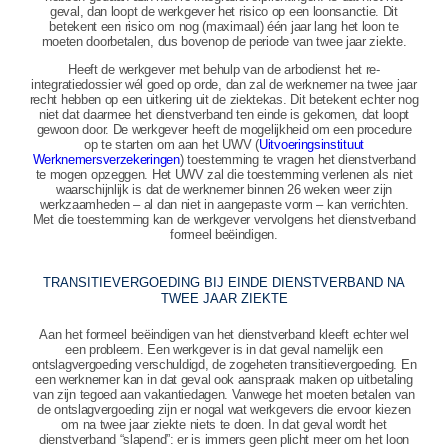
geval, dan loopt de werkgever het risico op een loonsanctie. Dit
betekent een risico om nog (maximaal) één jaar lang het loon te
moeten doorbetalen, dus bovenop de periode van twee jaar ziekte.
Heeft de werkgever met behulp van de arbodienst het re-
integratiedossier wél goed op orde, dan zal de werknemer na twee jaar
recht hebben op een uitkering uit de ziektekas. Dit betekent echter nog
niet dat daarmee het dienstverband ten einde is gekomen, dat loopt
gewoon door. De werkgever heeft de mogelijkheid om een procedure
op te starten om aan het UWV (
Uitvoeringsinstituut
Werknemersverzekeringen
) toestemming te vragen het dienstverband
te mogen opzeggen. Het UWV zal die toestemming verlenen als niet
waarschijnlijk is dat de werknemer binnen 26 weken weer zijn
werkzaamheden – al dan niet in aangepaste vorm – kan verrichten.
Met die toestemming kan de werkgever vervolgens het dienstverband
formeel beëindigen.
TRANSITIEVERGOEDING BIJ EINDE DIENSTVERBAND NA
TWEE JAAR ZIEKTE
Aan het formeel beëindigen van het dienstverband kleeft echter wel
een probleem. Een werkgever is in dat geval namelijk een
ontslagvergoeding verschuldigd, de zogeheten transitievergoeding. En
een werknemer kan in dat geval ook aanspraak maken op uitbetaling
van zijn tegoed aan vakantiedagen. Vanwege het moeten betalen van
de ontslagvergoeding zijn er nogal wat werkgevers die ervoor kiezen
om na twee jaar ziekte niets te doen. In dat geval wordt het
dienstverband “slapend”: er is immers geen plicht meer om het loon