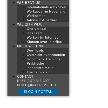
WIE BENT U
Internationale werkgever
Werkgever in Nederland
Werknemer
Adviseur & partner
WIE ZIJN WIJ
Ons verhaal
Ons team
Werken bij Interfisc
Klanten over Interfisc
MEER WETEN
Downloads
Overzicht evenementen
Incompany Trainingen
Praktische
landeninformatie
Thema overzicht
CONTACT
+31 (0)70 313 3000
INFO@INTERFISC.EU
LOGIN PORTAL