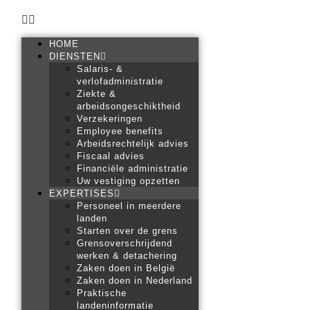
HOME
DIENSTEN
Salaris- &
verlofadministratie
Ziekte &
arbeidsongeschiktheid
Verzekeringen
Employee benefits
Arbeidsrechtelijk advies
Fiscaal advies
Financiële administratie
Uw vestiging opzetten
EXPERTISES
Personeel in meerdere
landen
Starten over de grens
Grensoverschrijdend
werken & detachering
Zaken doen in België
Zaken doen in Nederland
Praktische
landeninformatie