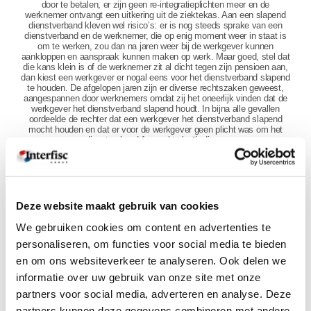
door te betalen, er zijn geen re-integratieplichten meer en de
werknemer ontvangt een uitkering uit de ziektekas. Aan een slapend
dienstverband kleven wel risico’s: er is nog steeds sprake van een
dienstverband en de werknemer, die op enig moment weer in staat is
om te werken, zou dan na jaren weer bij de werkgever kunnen
aankloppen en aanspraak kunnen maken op werk. Maar goed, stel dat
die kans klein is of de werknemer zit al dicht tegen zijn pensioen aan,
dan kiest een werkgever er nogal eens voor het dienstverband slapend
te houden. De afgelopen jaren zijn er diverse rechtszaken geweest,
aangespannen door werknemers omdat zij het oneerlijk vinden dat de
werkgever het dienstverband slapend houdt. In bijna alle gevallen
oordeelde de rechter dat een werkgever het dienstverband slapend
mocht houden en dat er voor de werkgever geen plicht was om het
dienstverband formeel te beëindigen.
COMPENSATIEREGELING TRANSITIEVERGOEDING VOOR
WERKGEVERS
Deze website maakt gebruik van cookies
De laatste tijd zijn er echter nogal wat ontwikkelingen op dit punt
gaande. De wetgever vindt het enerzijds niet langer gewenst dat
We gebruiken cookies om content en advertenties te
dienstverbanden op verkeerde gronden slapend gehouden worden.
Ook vindt de wetgever het niet fair dat een werkgever nog een (forse)
personaliseren, om functies voor social media te bieden
ontslagvergoeding moet betalen terwijl die al twee jaar lang het loon
en om ons websiteverkeer te analyseren. Ook delen we
tijdens ziekte moest doorbetalen en ook nog eens diverse re-
integratieverplichtingen had. Daarom is besloten om de werkgevers te
informatie over uw gebruik van onze site met onze
gaan compenseren voor de ontslagvergoeding die zij na twee jaar
partners voor social media, adverteren en analyse. Deze
ziekte moeten betalen. Die compensatieregeling gaat in op 1 april
2020. Vanaf dat moment kunnen werkgevers het UWV verzoeken om
partners kunnen deze gegevens combineren met andere