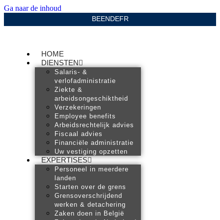
Ga naar de inhoud
BE
EN
DE
FR
HOME
DIENSTEN
Salaris- &
verlofadministratie
Ziekte &
arbeidsongeschiktheid
Verzekeringen
Employee benefits
Arbeidsrechtelijk advies
Fiscaal advies
Financiële administratie
Uw vestiging opzetten
EXPERTISES
Personeel in meerdere
landen
Starten over de grens
Grensoverschrijdend
werken & detachering
Zaken doen in België