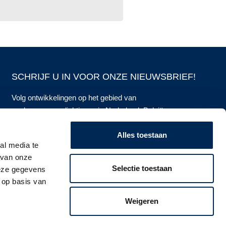
SCHRIJF U IN VOOR ONZE NIEUWSBRIEF!
Volg ontwikkelingen op het gebied van
werkgeversverplichtingen in Nederland, België,
Duitsland, Frankrijk, het Verenigd Koninkrijk en
Alles toestaan
Italië op de voet.
al media te
 van onze
Ik schrijf me in! >
Selectie toestaan
deze gegevens
 op basis van
Weigeren