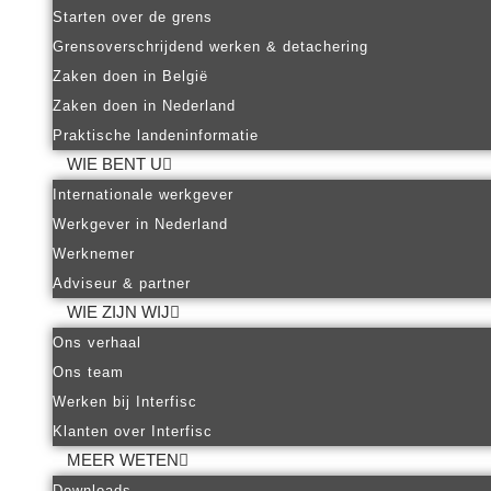
Starten over de grens
Grensoverschrijdend werken & detachering
Zaken doen in België
Zaken doen in Nederland
Praktische landeninformatie
WIE BENT U
Internationale werkgever
Werkgever in Nederland
Werknemer
Adviseur & partner
WIE ZIJN WIJ
Ons verhaal
Ons team
Werken bij Interfisc
Klanten over Interfisc
MEER WETEN
Downloads