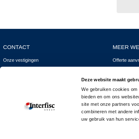
CONTACT
MEER WE
Onze vestigingen
Offerte aanv
Contactformulier
Corporate br
Deze website maakt gebru
info@interfisc.eu
Onze opleidi
We gebruiken cookies om c
+31 (0)70 313 3000
Downloads
bieden en om ons websitev
Klant login
site met onze partners vo
combineren met andere inf
uw gebruik van hun servic