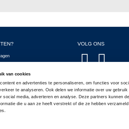
TEN?
VOLG ONS
ragen
ochure
ik van cookies
ngen
ontent en advertenties te personaliseren, om functies voor soci
erkeer te analyseren. Ook delen we informatie over uw gebruik
or social media, adverteren en analyse. Deze partners kunnen 
ormatie die u aan ze heeft verstrekt of die ze hebben verzameld
es.
Sitemap
Algemene voorwaarden