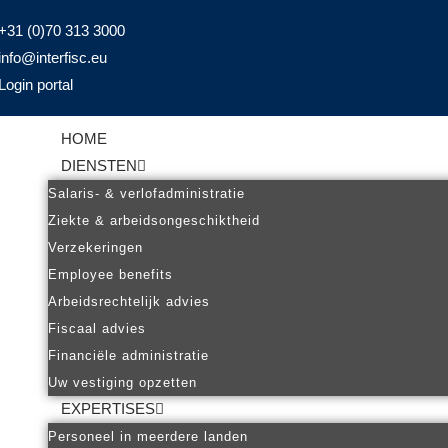
+31 (0)70 313 3000
info@interfisc.eu
Login portal
HOME
DIENSTEN
Salaris- & verlofadministratie
Ziekte & arbeidsongeschiktheid
Verzekeringen
Employee benefits
Arbeidsrechtelijk advies
Fiscaal advies
Financiële administratie
Uw vestiging opzetten
EXPERTISES
Personeel in meerdere landen