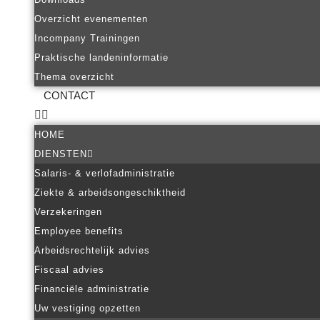
Overzicht evenementen
Incompany Trainingen
Praktische landeninformatie
Thema overzicht
CONTACT
HOME
DIENSTEN
Salaris- & verlofadministratie
Ziekte & arbeidsongeschiktheid
Verzekeringen
Employee benefits
Arbeidsrechtelijk advies
Fiscaal advies
Financiële administratie
Uw vestiging opzetten