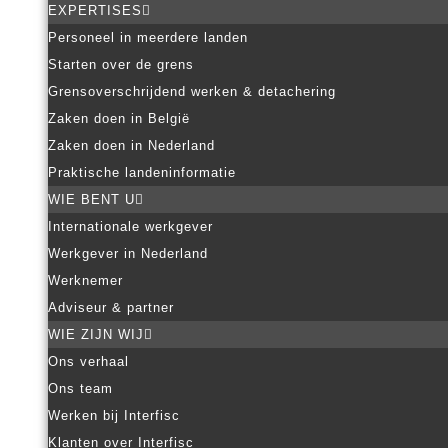
EXPERTISES
Personeel in meerdere landen
Starten over de grens
Grensoverschrijdend werken & detachering
Zaken doen in België
Zaken doen in Nederland
Praktische landeninformatie
WIE BENT U
Internationale werkgever
Werkgever in Nederland
Werknemer
Adviseur & partner
WIE ZIJN WIJ
Ons verhaal
Ons team
Werken bij Interfisc
Klanten over Interfisc