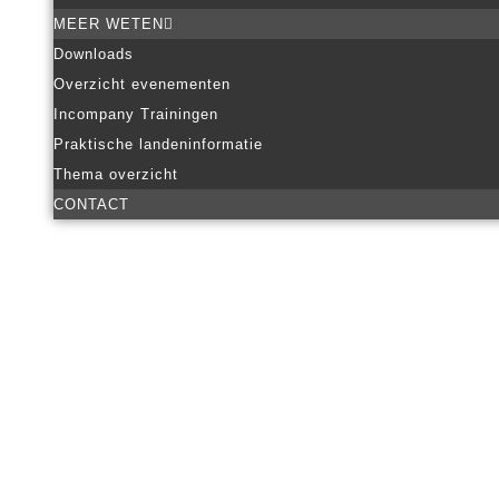
MEER WETEN
Downloads
Overzicht evenementen
Incompany Trainingen
Praktische landeninformatie
Thema overzicht
CONTACT