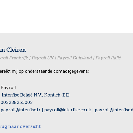
m Cleiren
roll Frankrijk | Payroll UK | Payroll Duitsland | Payroll Italië
ereikt mij op onderstaande contactgegevens:
Payroll
Interfisc België N.V., Kontich (BE)
003238255003
payroll@interfisc.fr | payroll@interfisc.co.uk | payroll@interfisc.d
rug naar overzicht