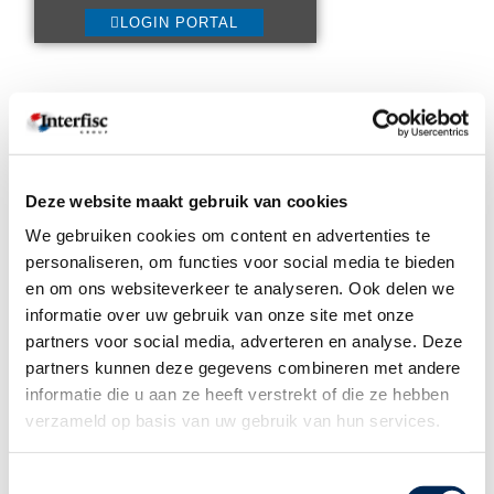
LOGIN PORTAL
Deze website maakt gebruik van cookies
We gebruiken cookies om content en advertenties te
personaliseren, om functies voor social media te bieden
NEDERLAND: DOSSIEROPBOUW BIJ DISFUNCTIONEREN
en om ons websiteverkeer te analyseren. Ook delen we
Incompany training
informatie over uw gebruik van onze site met onze
partners voor social media, adverteren en analyse. Deze
partners kunnen deze gegevens combineren met andere
Heeft u een werknemer die niet goed functioneert, dan wilt u weten wat
u als leidinggevende moet doen om erger te voorkomen. Het
informatie die u aan ze heeft verstrekt of die ze hebben
opbouwen van een dossier is in deze situatie hoe dan ook belangrijk,
ongeacht of u verwacht dat de werknemer met wat begeleiding beter
verzameld op basis van uw gebruik van hun services.
zal kunnen functioneren of dat u aanstuurt op beëindiging van de
samenwerking.
In deze training leert u hoe u een goed dossier opbouwt, waarmee u
Toestemmingsselectie
uw doel kunt bereiken. Wij doen dit aan de hand van