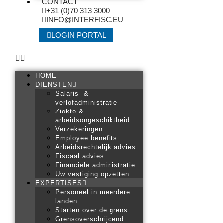
CONTACT
+31 (0)70 313 3000
INFO@INTERFISC.EU
LOGIN PORTAL
HOME
DIENSTEN
Salaris- &
verlofadministratie
Ziekte &
arbeidsongeschiktheid
Verzekeringen
Employee benefits
Arbeidsrechtelijk advies
Fiscaal advies
Financiële administratie
Uw vestiging opzetten
EXPERTISES
Personeel in meerdere
landen
Starten over de grens
Grensoverschrijdend