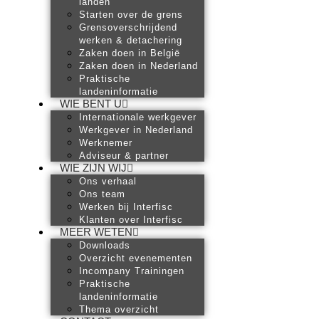
landen
Starten over de grens
Grensoverschrijdend
werken & detachering
Zaken doen in België
Zaken doen in Nederland
Praktische
landeninformatie
WIE BENT U
Internationale werkgever
Werkgever in Nederland
Werknemer
Adviseur & partner
WIE ZIJN WIJ
Ons verhaal
Ons team
Werken bij Interfisc
Klanten over Interfisc
MEER WETEN
Downloads
Overzicht evenementen
Incompany Trainingen
Praktische
landeninformatie
Thema overzicht