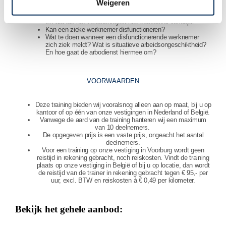
Weigeren
Hoe pak je de situatie van disfunctioneren aan?
Hoe verloopt een verbetertraject?
En wat als het verbetertraject niet succesvol verloopt?
Kan een zieke werknemer disfunctioneren?
Wat te doen wanneer een disfunctionerende werknemer
zich ziek meldt? Wat is situatieve arbeidsongeschiktheid?
En hoe gaat de arbodienst hiermee om?
VOORWAARDEN
Deze training bieden wij vooralsnog alleen aan op maat, bij u op
kantoor of op één van onze vestigingen in Nederland of België.
Vanwege de aard van de training hanteren wij een maximum
van 10 deelnemers.
De opgegeven prijs is een vaste prijs, ongeacht het aantal
deelnemers.
Voor een training op onze vestiging in Voorburg wordt geen
reistijd in rekening gebracht, noch reiskosten. Vindt de training
plaats op onze vestiging in België of bij u op locatie, dan wordt
de reistijd van de trainer in rekening gebracht tegen € 95,- per
uur, excl. BTW en reiskosten à € 0,49 per kilometer.
Bekijk het gehele aanbod: