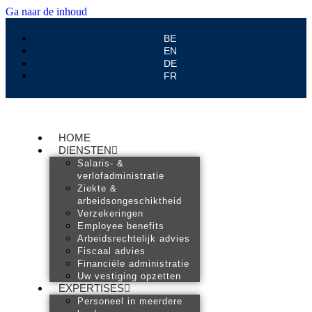
Ga naar de inhoud
BE
EN
DE
FR
HOME
DIENSTEN
Salaris- &
verlofadministratie
Ziekte &
arbeidsongeschiktheid
Verzekeringen
Employee benefits
Arbeidsrechtelijk advies
Fiscaal advies
Financiële administratie
Uw vestiging opzetten
EXPERTISES
Personeel in meerdere