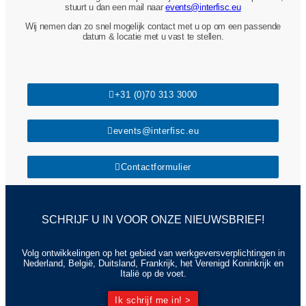
stuurt u dan een mail naar
events@interfisc.eu
Wij nemen dan zo snel mogelijk contact met u op om een passende
datum & locatie met u vast te stellen.
+31 (0)70 313 3000
events@interfisc.eu
Contactformulier
SCHRIJF U IN VOOR ONZE NIEUWSBRIEF!
Volg ontwikkelingen op het gebied van werkgeversverplichtingen in
Nederland, België, Duitsland, Frankrijk, het Verenigd Koninkrijk en
Italië op de voet.
Ik schrijf me in! >